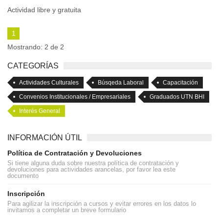
Actividad libre y gratuita
1
Mostrando: 2 de 2
CATEGORÍAS
Actividades Culturales
Búsqeda Laboral
Capacitación
Convenios Institucionales / Empresariales
Graduados UTN BHI
Interés General
INFORMACIÓN ÚTIL
Política de Contratación y Devoluciones
Si tiene alguna duda sobre nuestra política de contratación y
devoluciones para actividades arancelas, por favor lea este
documento
Inscripción
Para agilizar la inscripción a cursos y evitar errores en los datos lo
invitamos a completar un breve formulario