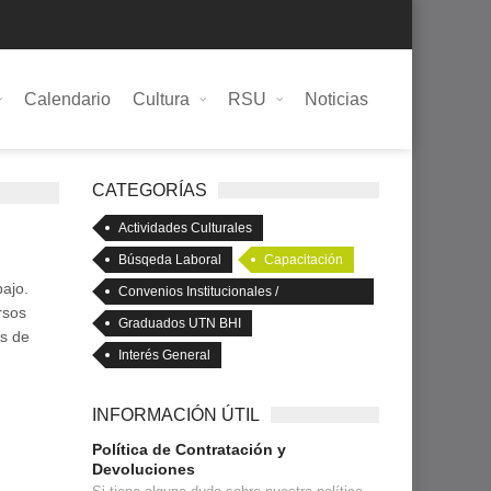
Calendario
Cultura
RSU
Noticias
CATEGORÍAS
Actividades Culturales
Búsqeda Laboral
Capacitación
bajo.
Convenios Institucionales /
rsos
Empresariales
Graduados UTN BHI
es de
Interés General
INFORMACIÓN ÚTIL
Política de Contratación y
Devoluciones