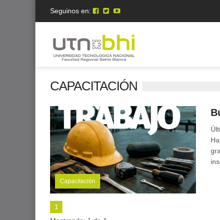
Seguinos en:
CAPACITACIÓN
B
Últ
Ha
gra
ins
Capacitación
Miércoles 08 de Julio de 2026
1