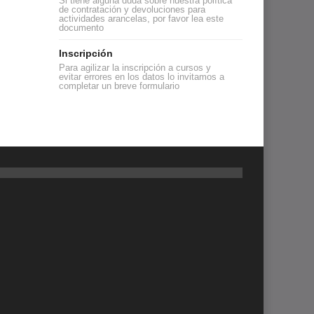
Si tiene alguna duda sobre nuestra política
de contratación y devoluciones para
actividades arancelas, por favor lea este
documento
Inscripción
Para agilizar la inscripción a cursos y
evitar errores en los datos lo invitamos a
completar un breve formulario