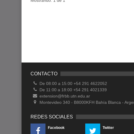
Mostrando: 1 de 1
CONTACTO
De 08:00 a 15:00 +54 291 4622052
De 11:00 a 18:00 +54 291 4021339
extension@frbb.utn.edu.ar
Montevideo 340 - B8000KFH Bahía Blanca - Arge
REDES SOCIALES
Facebook
Twitter