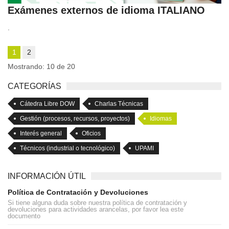
Exámenes externos de idioma ITALIANO
.
1
2
Mostrando: 10 de 20
CATEGORÍAS
Cátedra Libre DOW
Charlas Técnicas
Gestión (procesos, recursos, proyectos)
Idiomas
Interés general
Oficios
Técnicos (industrial o tecnológico)
UPAMI
INFORMACIÓN ÚTIL
Política de Contratación y Devoluciones
Si tiene alguna duda sobre nuestra política de contratación y
devoluciones para actividades arancelas, por favor lea este
documento