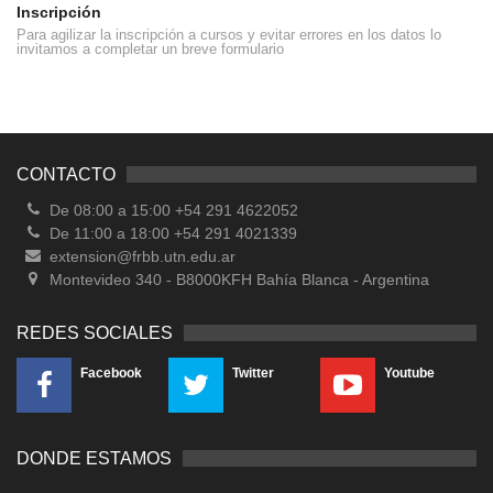
Inscripción
Para agilizar la inscripción a cursos y evitar errores en los datos lo
invitamos a completar un breve formulario
CONTACTO
De 08:00 a 15:00 +54 291 4622052
De 11:00 a 18:00 +54 291 4021339
extension@frbb.utn.edu.ar
Montevideo 340 - B8000KFH Bahía Blanca - Argentina
REDES SOCIALES
Facebook
Twitter
Youtube
DONDE ESTAMOS