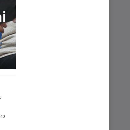
o:
340