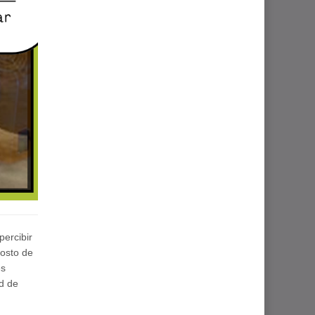
percibir
costo de
es
d de