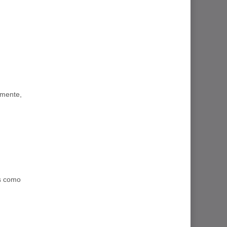
lmente,
es como