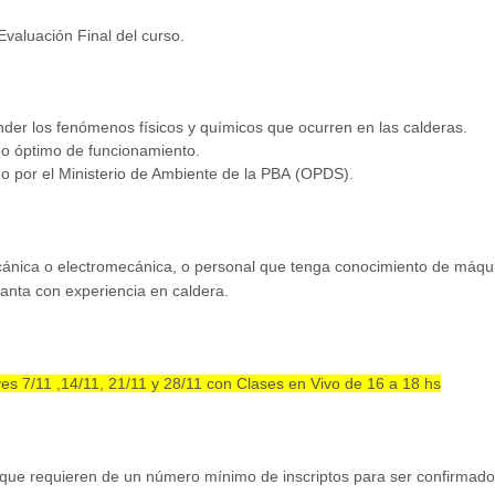
Evaluación Final del curso.
er los fenómenos físicos y químicos que ocurren en las calderas.
do óptimo de funcionamiento.
do por el Ministerio de Ambiente de la PBA (OPDS).
ecánica o electromecánica, o personal que tenga conocimiento de máqu
anta con experiencia en caldera.
ves 7/11 ,14/11, 21/11 y 28/11 con Clases en Vivo de 16 a 18 hs
a que requieren de un número mínimo de inscriptos para ser confirmados